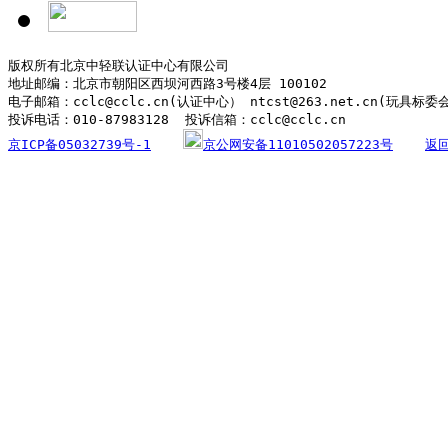
版权所有北京中轻联认证中心有限公司

地址邮编：北京市朝阳区西坝河西路3号楼4层 100102

电子邮箱：cclc@cclc.cn(认证中心） ntcst@263.net.cn(玩具标委
京ICP备05032739号-1
京公网安备11010502057223号
返回