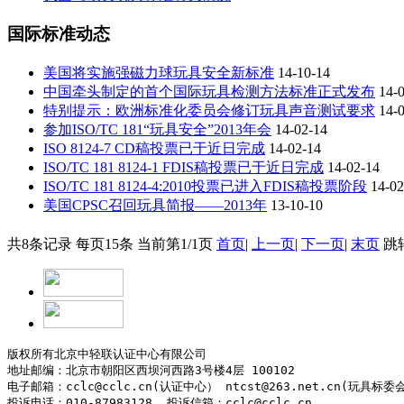
国际标准动态
美国将实施强磁力球玩具安全新标准
14-10-14
中国牵头制定的首个国际玩具检测方法标准正式发布
14-0
特别提示：欧洲标准化委员会修订玩具声音测试要求
14-0
参加ISO/TC 181“玩具安全”2013年会
14-02-14
ISO 8124-7 CD稿投票已于近日完成
14-02-14
ISO/TC 181 8124-1 FDIS稿投票已于近日完成
14-02-14
ISO/TC 181 8124-4:2010投票已进入FDIS稿投票阶段
14-02
美国CPSC召回玩具简报——2013年
13-10-10
共
8
条记录
每页
15
条
当前第
1/1
页
首页
|
上一页
|
下一页
|
末页
跳
版权所有北京中轻联认证中心有限公司

地址邮编：北京市朝阳区西坝河西路3号楼4层 100102

电子邮箱：cclc@cclc.cn(认证中心） ntcst@263.net.cn(玩具标委