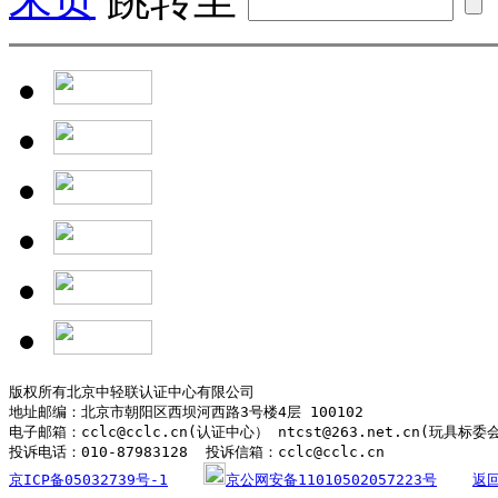
版权所有北京中轻联认证中心有限公司

地址邮编：北京市朝阳区西坝河西路3号楼4层 100102

电子邮箱：cclc@cclc.cn(认证中心） ntcst@263.net.cn(玩具标委
京ICP备05032739号-1
京公网安备11010502057223号
返回