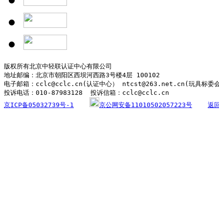
版权所有北京中轻联认证中心有限公司

地址邮编：北京市朝阳区西坝河西路3号楼4层 100102

电子邮箱：cclc@cclc.cn(认证中心） ntcst@263.net.cn(玩具标委
京ICP备05032739号-1
京公网安备11010502057223号
返回